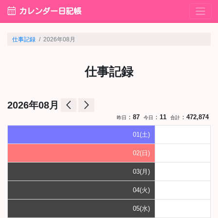
calendar_month
カレンダー日記帳
仕事記録
2026年08月
仕事記録
arrow_back_ios
arrow_forward_ios
2026年08月
：
87
：
11
：
472,874
昨日
今日
合計
01(土)
02(日)
03(月)
04(火)
05(水)