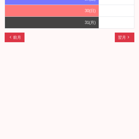
30(日)
31(月)
chevron_left
navigate_next
前月
翌月