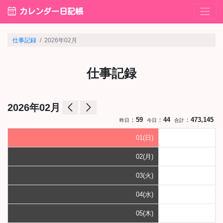
calendar_month
カレンダー日記帳
仕事記録
2026年02月
仕事記録
arrow_back_ios
arrow_forward_ios
2026年02月
：
59
：
44
：
473,145
昨日
今日
合計
01(日)
02(月)
03(火)
04(水)
05(木)