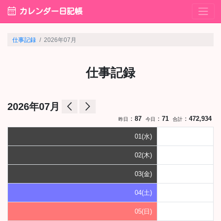
calendar_month
カレンダー日記帳
仕事記録
2026年07月
仕事記録
arrow_back_ios
arrow_forward_ios
2026年07月
：
87
：
71
：
472,934
昨日
今日
合計
01(水)
02(木)
03(金)
04(土)
05(日)