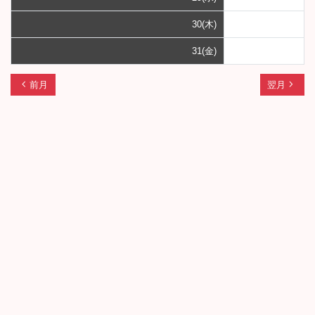
30(木)
31(金)
chevron_left
navigate_next
前月
翌月